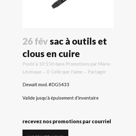
26 fév
sac à outils et
clous en cuire
Posté à 10:15H
dans
Promotions
par
Mario
Lévesque
0
Celle que J'aime
Partager
Dewalt mod. #DG5433
Valide jusqu’à épuisement d’inventaire
recevez nos promotions par courriel