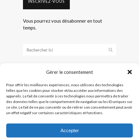
INSCRIVEZ-VOUS
Vous pourrez vous désabonner en tout
temps.
Gérer le consentement
Pour offrir les meilleures expériences, nous utilisons des technologies
telles que les cookies pour stocker et/ou accéder aux informations des
appareils. Le fait de consentir à ces technologies nous permettra de traiter
des données telles que le comportement de navigation ou les ID uniques sur
ce site. Le fait de ne pas consentir ou de retirer son consentement peut avoir
un effet négatif sur certaines caractéristiques et fonctions.
Accueil
|
Services
|
Promotions
|
Photos / Vidéos
|
Réparation d’outils
|
Outils spécialisés
|
Outillage
Accepter
Drummondville
|
Contact