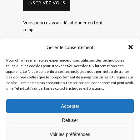
INSCRIVEZ-VOUS
Vous pourrez vous désabonner en tout
temps.
Gérer le consentement
Pour offrir les meilleures expériences, nous utilisons des technologies
telles que les cookies pour stocker et/ou accéder aux informations des
appareils. Le fait de consentir à ces technologies nous permettra de traiter
des données telles que le comportement de navigation ou les ID uniques sur
ce site. Le fait de ne pas consentir ou de retirer son consentement peut avoir
un effet négatif sur certaines caractéristiques et fonctions.
Accueil
|
Services
|
Promotions
|
Photos / Vidéos
|
Réparation d’outils
|
Outils spécialisés
|
Outillage
Accepter
Drummondville
|
Contact
Refuser
© Tous droits réservés.
Conditions générales
-
Politique de cookies (CA)
-
Voir les préférences
Protection des renseignements personnels